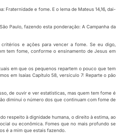
: Fraternidade e fome. E o lema de Mateus 14,16, dai-
de São Paulo, fazendo esta ponderação: A Campanha da
 critérios e ações para vencer a fome. Se eu digo,
 quem tem fome, conforme o ensinamento de Jesus em
 atuais em que os pequenos repartem o pouco que tem
os em Isaías Capítulo 58, versículo 7: Reparte o pão
o, de ouvir e ver estatísticas, mas quem tem fome é
e não diminui o número dos que continuam com fome de
o respeito à dignidade humana, o direito à estima, ao
 social ou econômica. Fomes que no mais profundo se
os é a mim que estais fazendo.