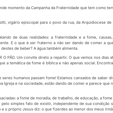
 grande momento da Campanha da Fraternidade que tem como tema
lotti, vigário episcopal para o povo da rua, da Arquidiocese 
lando de duas realidades: a fraternidade e a fome, causas,
idente. E o que é ser fraterno a não ser dando de comer a
e destes de beber? A água também alimenta.
 O PÃO. Um convite direto a repartir. O que vemos nos dias
e a temática da fome é bíblica e não apenas social. Encontram
de seres humanos passam fome! Estamos cansados de saber diss
 na Igreja e na sociedade, estão dando de comer e parece qu
iadas: a fome de moradia, de trabalho, de educação, a fome d
pelo simples fato de existir, independente de sua condição
 o próprio Jesus diz: o que fizerdes ao menor dos meus irmã