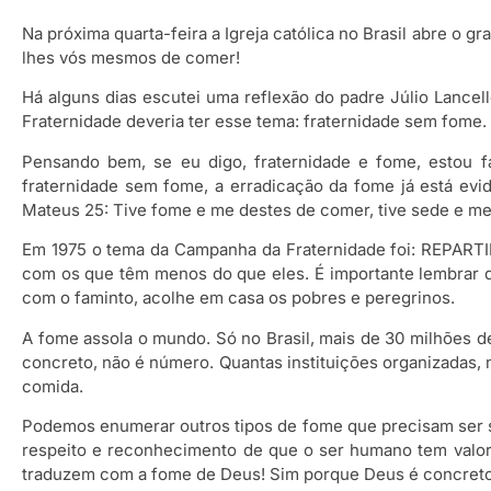
Na próxima quarta-feira a Igreja católica no Brasil abre o
lhes vós mesmos de comer!
Há alguns dias escutei uma reflexão do padre Júlio Lancel
Fraternidade deveria ter esse tema: fraternidade sem fome.
Pensando bem, se eu digo, fraternidade e fome, estou fa
fraternidade sem fome, a erradicação da fome já está ev
Mateus 25: Tive fome e me destes de comer, tive sede e m
Em 1975 o tema da Campanha da Fraternidade foi: REPARTIR
com os que têm menos do que eles. É importante lembrar qu
com o faminto, acolhe em casa os pobres e peregrinos.
A fome assola o mundo. Só no Brasil, mais de 30 milhões 
concreto, não é número. Quantas instituições organizadas,
comida.
Podemos enumerar outros tipos de fome que precisam ser sac
respeito e reconhecimento de que o ser humano tem valor 
traduzem com a fome de Deus! Sim porque Deus é concreto e