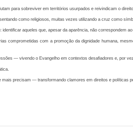
lutam para sobreviver em territórios usurpados e reivindicam o direi
sentando como religiosos, muitas vezes utilizando a cruz como símbo
o: identificar aqueles que, apesar da aparência, não correspondem a
tórias comprometidas com a promoção da dignidade humana, mes
ressões — vivendo o Evangelho em contextos desafiadores e, por veze
tica.
 mais precisam — transformando clamores em direitos e políticas pú