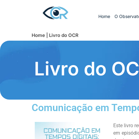
Home
O Observató
Home | Livro do OCR
Livro do O
Comunicação em Tempos 
Este livro 
em episódio