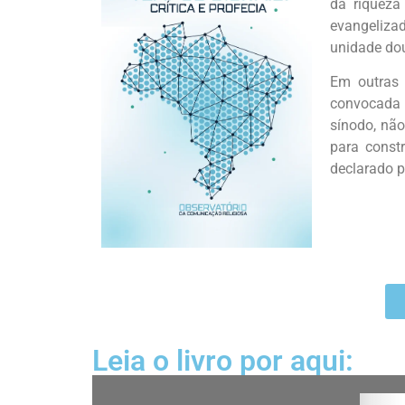
da riqueza
evangeliza
unidade dou
Em outras 
convocada 
sínodo, não
para const
declarado p
Leia o livro por aqui: