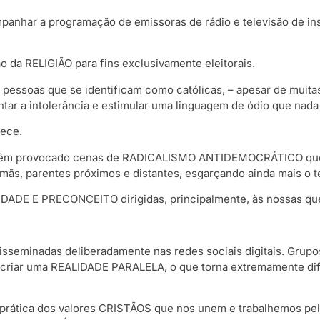
panhar a programação de emissoras de rádio e televisão de i
ão da RELIGIÃO para fins exclusivamente eleitorais.
 e pessoas que se identificam como católicas, – apesar de muit
ar a intolerância e estimular uma linguagem de ódio que nada
nece.
res têm provocado cenas de RADICALISMO ANTIDEMOCRÁTICO que
irmãs, parentes próximos e distantes, esgarçando ainda mais o t
ADE E PRECONCEITO dirigidas, principalmente, às nossas que
isseminadas deliberadamente nas redes sociais digitais. Grupo
 criar uma REALIDADE PARALELA, o que torna extremamente difí
a prática dos valores CRISTÃOS que nos unem e trabalhemos p