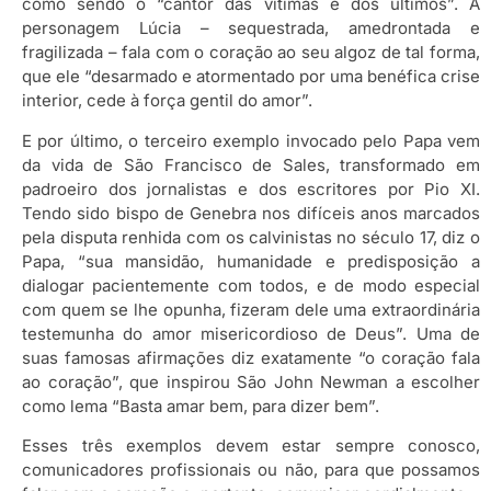
como sendo o “cantor das vítimas e dos últimos”. A
personagem Lúcia – sequestrada, amedrontada e
fragilizada – fala com o coração ao seu algoz de tal forma,
que ele “desarmado e atormentado por uma benéfica crise
interior, cede à força gentil do amor”.
E por último, o terceiro exemplo invocado pelo Papa vem
da vida de São Francisco de Sales, transformado em
padroeiro dos jornalistas e dos escritores por Pio XI.
Tendo sido bispo de Genebra nos difíceis anos marcados
pela disputa renhida com os calvinistas no século 17, diz o
Papa, “sua mansidão, humanidade e predisposição a
dialogar pacientemente com todos, e de modo especial
com quem se lhe opunha, fizeram dele uma extraordinária
testemunha do amor misericordioso de Deus”. Uma de
suas famosas afirmações diz exatamente “o coração fala
ao coração”, que inspirou São John Newman a escolher
como lema “Basta amar bem, para dizer bem”.
Esses três exemplos devem estar sempre conosco,
comunicadores profissionais ou não, para que possamos