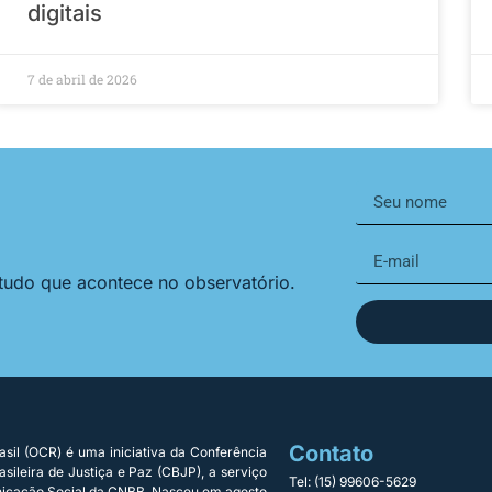
digitais
7 de abril de 2026
 tudo que acontece no observatório.
Contato
sil (OCR) é uma iniciativa da Conferência
sileira de Justiça e Paz (CBJP), a serviço
Tel: (15) 99606-5629
nicação Social da CNBB. Nasceu em agosto