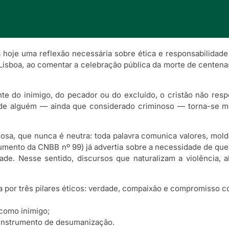
hoje uma reflexão necessária sobre ética e responsabilidade 
isboa, ao comentar a celebração pública da morte de centena
nte do inimigo, do pecador ou do excluído, o cristão não r
e de alguém — ainda que considerado criminoso — torna-se m
sa, que nunca é neutra: toda palavra comunica valores, mold
cumento da CNBB nº 99) já advertia sobre a necessidade de q
ade. Nesse sentido, discursos que naturalizam a violência, 
 por três pilares éticos: verdade, compaixão e compromisso com
 como inimigo;
 instrumento de desumanização.