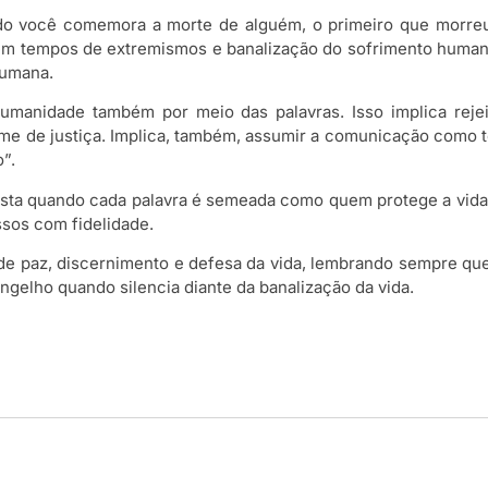
ndo você comemora a morte de alguém, o primeiro que morr
em tempos de extremismos e banalização do sofrimento humano. 
humana.
humanidade também por meio das palavras. Isso implica rejei
me de justiça. Implica, também, assumir a comunicação como t
”.
esta quando cada palavra é semeada como quem protege a vida
ssos com fidelidade.
de paz, discernimento e defesa da vida, lembrando sempre q
gelho quando silencia diante da banalização da vida.