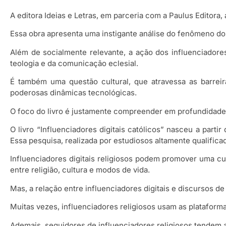
A editora Ideias e Letras, em parceria com a Paulus Editora, 
Essa obra apresenta uma instigante análise do fenômeno dos
Além de socialmente relevante, a ação dos influenciadores
teologia e da comunicação eclesial.
É também uma questão cultural, que atravessa as barreir
poderosas dinâmicas tecnológicas.
O foco do livro é justamente compreender em profundidade 
O livro “Influenciadores digitais católicos” nasceu a par
Essa pesquisa, realizada por estudiosos altamente qualific
Influenciadores digitais religiosos podem promover uma cul
entre religião, cultura e modos de vida.
Mas, a relação entre influenciadores digitais e discursos 
Muitas vezes, influenciadores religiosos usam as plataform
Ademais, seguidores de influenciadores religiosos tendem 