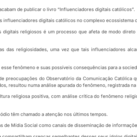
acabam de publicar o livro “Influenciadores digitais católicos”.
 influenciadores digitais católicos no complexo ecossistema c
 digitais religiosos é um processo que afeta de modo direto
as das religiosidades, uma vez que tais influenciadores a
esse fenômeno e suas possíveis consequências para a sociedad
tir de preocupações do Observatório da Comunicação Católica
ados, resultou numa análise apurada do fenômeno, registrada na
tura religiosa positiva, com análise crítica do fenômeno relig
de ódio têm chamado a atenção nos últimos tempos.
as de Mídia Social como canais de disseminação de informações
a compartilham crenças semelhantes desses seus ídolos digitai