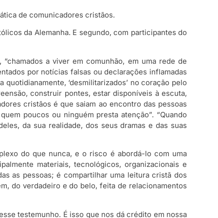
ática de comunicadores cristãos.
tólicos da Alemanha. E segundo, com participantes do
s”, “chamados a viver em comunhão, em uma rede de
entados por notícias falsas ou declarações inflamadas
ida quotidianamente, ‘desmilitarizados’ no coração pelo
são, construir pontes, estar disponíveis à escuta,
dores cristãos é que saiam ao encontro das pessoas
 a quem poucos ou ninguém presta atenção”. “Quando
eles, da sua realidade, dos seus dramas e das suas
plexo do que nunca, e o risco é abordá-lo com uma
almente materiais, tecnológicos, organizacionais e
as as pessoas; é compartilhar uma leitura cristã dos
m, do verdadeiro e do belo, feita de relacionamentos
 esse testemunho. É isso que nos dá crédito em nossa