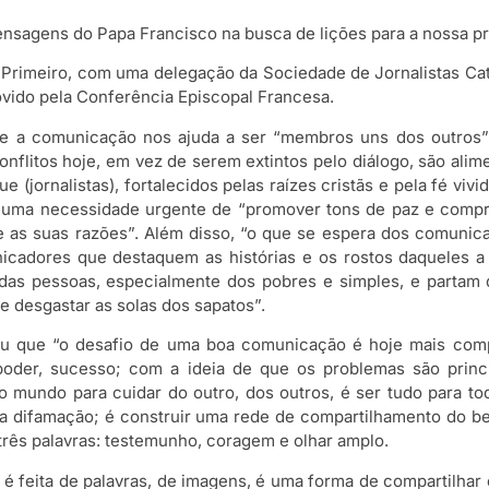
sagens do Papa Francisco na busca de lições para a nossa pr
. Primeiro, com uma delegação da Sociedade de Jornalistas Ca
vido pela Conferência Episcopal Francesa.
que a comunicação nos ajuda a ser “membros uns dos outro
flitos hoje, em vez de serem extintos pelo diálogo, são alim
 (jornalistas), fortalecidos pelas raízes cristãs e pela fé viv
uma necessidade urgente de “promover tons de paz e compreen
 as suas razões”. Além disso, “o que se espera dos comunica
nicadores que destaquem as histórias e os rostos daqueles
as pessoas, especialmente dos pobres e simples, e partam d
e desgastar as solas dos sapatos”.
ou que “o desafio de uma boa comunicação é hoje mais com
der, sucesso; com a ideia de que os problemas são princip
 mundo para cuidar do outro, dos outros, é ser tudo para tod
a difamação; é construir uma rede de compartilhamento do be
 três palavras: testemunho, coragem e olhar amplo.
é feita de palavras, de imagens, é uma forma de compartilhar