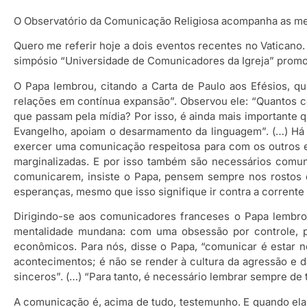
O Observatório da Comunicação Religiosa acompanha as men
Quero me referir hoje a dois eventos recentes no Vaticano
simpósio “Universidade de Comunicadores da Igreja” promo
O Papa lembrou, citando a Carta de Paulo aos Efésios, 
relações em contínua expansão”. Observou ele: “Quantos con
que passam pela mídia? Por isso, é ainda mais importante que
Evangelho, apoiam o desarmamento da linguagem”. (…) Há 
exercer uma comunicação respeitosa para com os outros e
marginalizadas. E por isso também são necessários comu
comunicarem, insiste o Papa, pensem sempre nos rostos d
esperanças, mesmo que isso signifique ir contra a corrente 
Dirigindo-se aos comunicadores franceses o Papa lembr
mentalidade mundana: com uma obsessão por controle, po
econômicos. Para nós, disse o Papa, “comunicar é estar no
acontecimentos; é não se render à cultura da agressão e d
sinceros”. (…) “Para tanto, é necessário lembrar sempre de
A comunicação é, acima de tudo, testemunho. E quando ela 