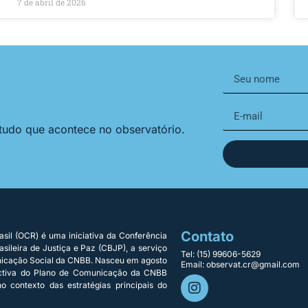
7 de abril de 2026
 tudo que acontece no observatório.
Contato
sil (OCR) é uma iniciativa da Conferência
sileira de Justiça e Paz (CBJP), a serviço
Tel: (15) 99606-5629
nicação Social da CNBB. Nasceu em agosto
Email: observat.cr@gmail.com
ectiva do Plano de Comunicação da CNBB
o contexto das estratégias principais do